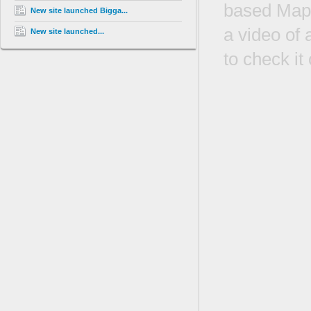
based Map f
New site launched Bigga...
a video of 
New site launched...
to check it 