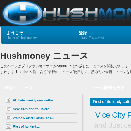
ようこそ
登録
Home of Hushmoney
プログラムに登録
Hushmoney ニュース
このページはプログラムオーナーがSquare-5で作成したニュースを閲覧でき
まれます. Use the 左側にある"最新のニュース"使用して、読みたい最新ニュ
最新のニュース
ニュース記事を見る
Affiliate weekly newsletter
First of its kind, cut
New sites and tours are...
Vice City 
We now offer Paxum as a...
and Justice
First of its kind,...