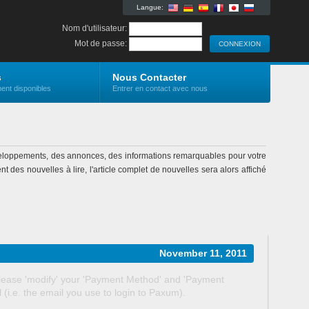
Langue:
Nom d'utilisateur:
Mot de passe:
s
Nous Contacter
ent disponibles
Entrer en contact avec nous
eloppements, des annonces, des informations remarquables pour votre
 des nouvelles à lire, l'article complet de nouvelles sera alors affiché
November 11, 2011
please 'modify' your 'Payment Method' and 'Payment
(i.e. the email you use to login to Paxum).