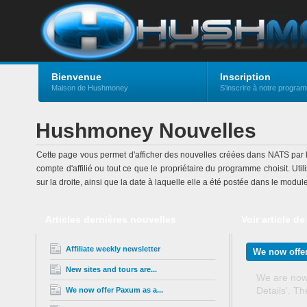
Bienvenue
Inscription
Maison de Hushmoney
S'inscrire à notre progra
Hushmoney Nouvelles
Cette page vous permet d'afficher des nouvelles créées dans NATS par
compte d'affilié ou tout ce que le propriétaire du programme choisit. Uti
sur la droite, ainsi que la date à laquelle elle a été postée dans le modul
Articles dernières nouvelles
Voir article d
Affiliate weekly newsletter
We now offe
New sites and tours are...
We are now 
Details'. T
We now offer Paxum as a...