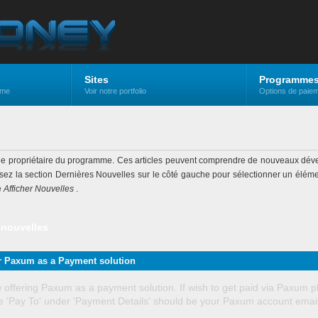
Sites
Programme
mme
Voir notre portfolio
Options de paiem
 le propriétaire du programme. Ces articles peuvent comprendre de nouveaux dév
lisez la section Dernières Nouvelles sur le côté gauche pour sélectionner un élément
e
Afficher Nouvelles
.
e nouvelles
r Paxum as a Payment solution
offering Paxum as a payment solution. If wish to get paid via Paxum 
he 'Pay To' under 'Payment Details' should be your Paxum account email 